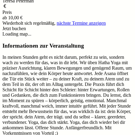
Teresa Peterman
Preis
ab
10,00 €
Wiederholt sich regelmäßig,
nächste Termine anzeigen
Jetzt buchen
Loading map...
Informationen zur Veranstaltung
In meinen Stunden geht es nicht darum, perfekt zu sein, sondern
wach zu werden für das, was in dir lebt. Wir üben Hatha Yoga mit
präziser Ausrichtung, klaren Bewegungen und genügend Raum, um
nachzufühlen, wie dein Körper heute antwortet. Jede Asana öffnet
die Tür ein Stück weiter – zu deiner Kraft, zu deinem Atem und zu
dem Teil in dir, der oft im Alltag untergeht. Die Praxis führt dich
Schicht für Schicht hinter den Schleier: hinter Erwartungen, Rollen
und Gedanken, die dich zum Funktionieren bringen. Du lernst, dich
im Moment zu spüren – körperlich, geistig, emotional. Manchmal
kraftvoll, manchmal weich, immer intuitiv geführt. Mit jeder Stunde
entsteht mehr Bewusstsein für das, was wirklich da ist: dein Körper,
der spricht. dein Atem, der trägt. und du selbst – klarer, geerdeter,
verbundener. Yoga, das dich stärkt. Yoga, das dich wieder bei dir
ankommen lässt. Offene Stunde. Anfängerfreundlich. Mit
Vorkenntnissen von Vorteil ;)