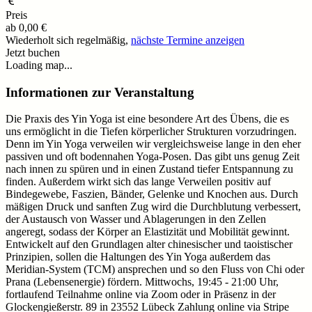
Preis
ab
0,00 €
Wiederholt sich regelmäßig,
nächste Termine anzeigen
Jetzt buchen
Loading map...
Informationen zur Veranstaltung
Die Praxis des Yin Yoga ist eine besondere Art des Übens, die es
uns ermöglicht in die Tiefen körperlicher Strukturen vorzudringen.
Denn im Yin Yoga verweilen wir vergleichsweise lange in den eher
passiven und oft bodennahen Yoga-Posen. Das gibt uns genug Zeit
nach innen zu spüren und in einen Zustand tiefer Entspannung zu
finden. Außerdem wirkt sich das lange Verweilen positiv auf
Bindegewebe, Faszien, Bänder, Gelenke und Knochen aus. Durch
mäßigen Druck und sanften Zug wird die Durchblutung verbessert,
der Austausch von Wasser und Ablagerungen in den Zellen
angeregt, sodass der Körper an Elastizität und Mobilität gewinnt.
Entwickelt auf den Grundlagen alter chinesischer und taoistischer
Prinzipien, sollen die Haltungen des Yin Yoga außerdem das
Meridian-System (TCM) ansprechen und so den Fluss von Chi oder
Prana (Lebensenergie) fördern. Mittwochs, 19:45 - 21:00 Uhr,
fortlaufend Teilnahme online via Zoom oder in Präsenz in der
Glockengießerstr. 89 in 23552 Lübeck Zahlung online via Stripe