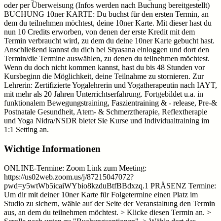
oder per Überweisung (Infos werden nach Buchung bereitgestellt)
BUCHUNG 10ner KARTE: Du buchst für den ersten Termin, an
dem du teilnehmen möchtest, deine 10ner Karte. Mit dieser hast du
nun 10 Credits erworben, von denen der erste Kredit mit dem
Termin verbraucht wird, zu dem du deine 10ner Karte gebucht hast.
Anschließend kannst du dich bei Styasana einloggen und dort den
Termin/die Termine auswählen, zu denen du teilnehmen möchtest.
Wenn du doch nicht kommen kannst, hast du bis 48 Stunden vor
Kursbeginn die Möglichkeit, deine Teilnahme zu stornieren. Zur
Lehrerin: Zertifizierte Yogalehrerin und Yogatherapeutin nach IAYT,
mit mehr als 20 Jahren Unterrichtserfahrung. Fortgebildet u.a. in
funktionalem Bewegungstraining, Faszientraining & - release, Pre-&
Postnatale Gesundheit, Atem- & Schmerztherapie, Reflextherapie
und Yoga Nidra/NSDR bietet Sie Kurse und Individualtraining im
1:1 Setting an.
Wichtige Informationen
ONLINE-Termine: Zoom Link zum Meeting:
https://us02web.zoom.us/j/87215047072?
pwd=y5wtWb5icaiWYbio8kzduBtfBBdxzq.1 PRÄSENZ Termine:
Um dir mit deiner 10ner Karte für Folgetermine einen Platz im
Studio zu sichern, wähle auf der Seite der Veranstaltung den Termin
aus, an dem du teilnehmen möchtest. > Klicke diesen Termin an. >