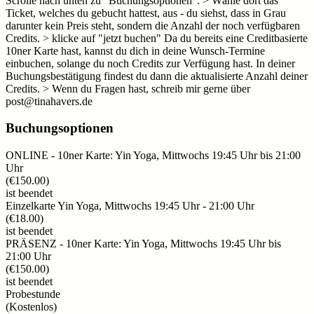
Scrolle nach unten zu "Buchungsoptionen". > Wähle dort das
Ticket, welches du gebucht hattest, aus - du siehst, dass in Grau
darunter kein Preis steht, sondern die Anzahl der noch verfügbaren
Credits. > klicke auf "jetzt buchen" Da du bereits eine Creditbasierte
10ner Karte hast, kannst du dich in deine Wunsch-Termine
einbuchen, solange du noch Credits zur Verfügung hast. In deiner
Buchungsbestätigung findest du dann die aktualisierte Anzahl deiner
Credits. > Wenn du Fragen hast, schreib mir gerne über
post@tinahavers.de
Buchungsoptionen
ONLINE - 10ner Karte: Yin Yoga, Mittwochs 19:45 Uhr bis 21:00
Uhr
(
€150.00
)
ist beendet
Einzelkarte Yin Yoga, Mittwochs 19:45 Uhr - 21:00 Uhr
(
€18.00
)
ist beendet
PRÄSENZ - 10ner Karte: Yin Yoga, Mittwochs 19:45 Uhr bis
21:00 Uhr
(
€150.00
)
ist beendet
Probestunde
(
Kostenlos
)