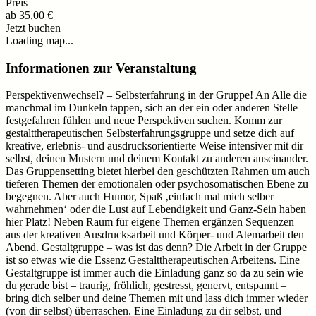
Preis
ab
35,00 €
Jetzt buchen
Loading map...
Informationen zur Veranstaltung
Perspektivenwechsel? – Selbsterfahrung in der Gruppe! An Alle die
manchmal im Dunkeln tappen, sich an der ein oder anderen Stelle
festgefahren fühlen und neue Perspektiven suchen. Komm zur
gestalttherapeutischen Selbsterfahrungsgruppe und setze dich auf
kreative, erlebnis- und ausdrucksorientierte Weise intensiver mit dir
selbst, deinen Mustern und deinem Kontakt zu anderen auseinander.
Das Gruppensetting bietet hierbei den geschützten Rahmen um auch
tieferen Themen der emotionalen oder psychosomatischen Ebene zu
begegnen. Aber auch Humor, Spaß ‚einfach mal mich selber
wahrnehmen‘ oder die Lust auf Lebendigkeit und Ganz-Sein haben
hier Platz! Neben Raum für eigene Themen ergänzen Sequenzen
aus der kreativen Ausdrucksarbeit und Körper- und Atemarbeit den
Abend. Gestaltgruppe – was ist das denn? Die Arbeit in der Gruppe
ist so etwas wie die Essenz Gestalttherapeutischen Arbeitens. Eine
Gestaltgruppe ist immer auch die Einladung ganz so da zu sein wie
du gerade bist – traurig, fröhlich, gestresst, genervt, entspannt –
bring dich selber und deine Themen mit und lass dich immer wieder
(von dir selbst) überraschen. Eine Einladung zu dir selbst, und