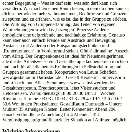
echter Begegnung – Was ist darf sein, was sein darf kann sich
verändern. Wir möchten einen Raum bieten, in dem du üben kannst,
dich selber wieder mehr wahrzunehmen, Bedürfnisse und Grenzen
zu spüren und zu erfahren, wie es ist, das in der Gruppe zu erleben.
Die Wirkung von Gruppenerfahrung, das Teilen von eigenen
Wahrnehmungen sowie das ‚bezeugen‘ Prozesse Anderer
ermöglicht eine tiefgreifende und nachhaltige Erfahrung. Genauso
kann aber auch einfach Freude am Ausdruck und Bewegung,
Austausch mit Anderen oder Entspannungstechniken und
‚Runterkommen‘ im Vordergrund stehen. Gönn‘ dir mal ne‘ Auszeit
vom Alltag. Der Gruppenkontext ist ideal für NeueinsteigerInnen,
alle die die Arbeitsweise von Gestalttherapie kennenlernen möchten
und auch für alle die bereits Erfahrungen in Selbsterfahrung und
Gruppen gesammelt haben. Kooperation von Laura Schäflein
www.gestaltraum-Darmstadt.de – Gestalt-Beraterin, -Supervisorin
und -Coach. und Alicia Schulmeyer www.selbst-werden.de -
Gestalttherapeutin, Ergotherapeutin, leitet Visionssuchen und
Heldenreisen. Wann: dienstags 18.00-20.30 Uhr, 3 - Wochen
Rhythmus Termine: 03.03 / 10.03 / 31.3 / 28.4 / 19.5 / 2.6 / 9.6 /
30.6 Wo: in den Praxisräumen GestaltRaum Darmstadt – Untere
Mühlstr. 35 Arheilgen Kosten: Erster Kennenlern Abend 20€
danach verbindliche Anmeldung für 4 Abende à 35€ –
Vergünstigung aufgrund finanzieller Situation auf Anfrage möglich.
Wichtige Informationen