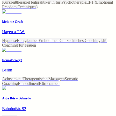
Kurzzeittherapie
Heilpraktiker:in für Psychotherapie
EFT (Emotional
Freedom Techniques)
Melanie Grafe
Hagen a.T.W.
Hypnose
Energiearbeit
Embodiment
Ganzheitliches Coaching
Life
Coaching für Frauen
NeuroBewegt
Berlin
Achtsamkeit
Therapeutische Massagen
Somatic
Coaching
Embodiment
Körperarbeit
Anja Bürk-Deharde
Bahnhofstr. 92