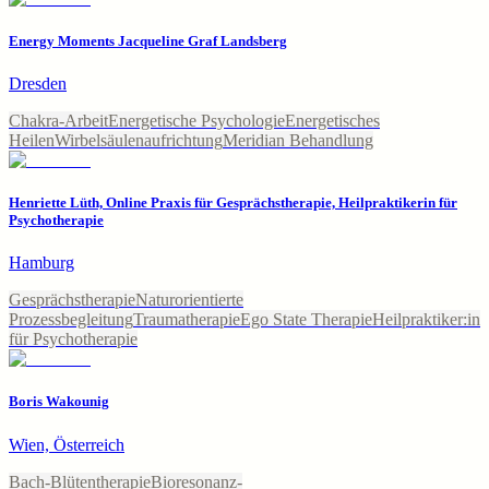
Energy Moments Jacqueline Graf Landsberg
Dresden
Chakra-Arbeit
Energetische Psychologie
Energetisches
Heilen
Wirbelsäulenaufrichtung
Meridian Behandlung
Henriette Lüth, Online Praxis für Gesprächstherapie, Heilpraktikerin für
Psychotherapie
Hamburg
Gesprächstherapie
Naturorientierte
Prozessbegleitung
Traumatherapie
Ego State Therapie
Heilpraktiker:in
für Psychotherapie
Boris Wakounig
Wien, Österreich
Bach-Blütentherapie
Bioresonanz-