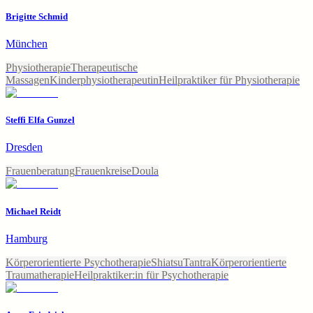
Brigitte Schmid
München
Physiotherapie
Therapeutische
Massagen
Kinderphysiotherapeutin
Heilpraktiker für Physiotherapie
Steffi Elfa Gunzel
Dresden
Frauenberatung
Frauenkreise
Doula
Michael Reidt
Hamburg
Körperorientierte Psychotherapie
Shiatsu
Tantra
Körperorientierte
Traumatherapie
Heilpraktiker:in für Psychotherapie