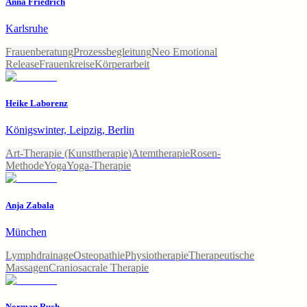
Anna Friedrich
Karlsruhe
Frauenberatung
Prozessbegleitung
Neo Emotional
Release
Frauenkreise
Körperarbeit
Heike Laborenz
Königswinter, Leipzig, Berlin
Art-Therapie (Kunsttherapie)
Atemtherapie
Rosen-
Methode
Yoga
Yoga-Therapie
Anja Zabala
München
Lymphdrainage
Osteopathie
Physiotherapie
Therapeutische
Massagen
Craniosacrale Therapie
Norman Ruch