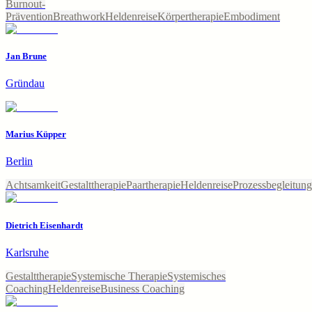
Burnout-
Prävention
Breathwork
Heldenreise
Körpertherapie
Embodiment
Jan Brune
Gründau
Marius Küpper
Berlin
Achtsamkeit
Gestalttherapie
Paartherapie
Heldenreise
Prozessbegleitung
Dietrich Eisenhardt
Karlsruhe
Gestalttherapie
Systemische Therapie
Systemisches
Coaching
Heldenreise
Business Coaching