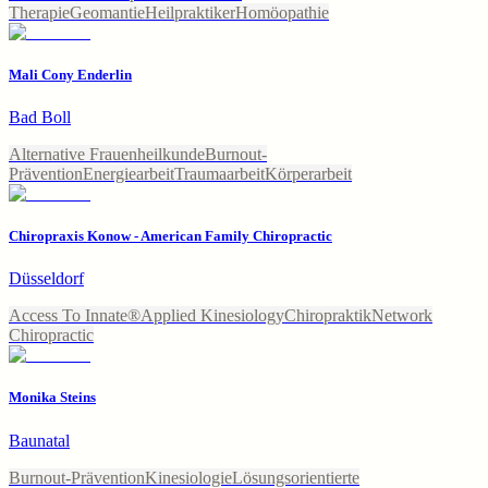
Therapie
Geomantie
Heilpraktiker
Homöopathie
Mali Cony Enderlin
Bad Boll
Alternative Frauenheilkunde
Burnout-
Prävention
Energiearbeit
Traumaarbeit
Körperarbeit
Chiropraxis Konow - American Family Chiropractic
Düsseldorf
Access To Innate®
Applied Kinesiology
Chiropraktik
Network
Chiropractic
Monika Steins
Baunatal
Burnout-Prävention
Kinesiologie
Lösungsorientierte