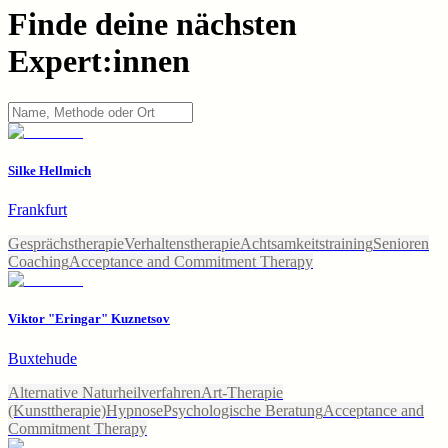
Finde deine nächsten
Expert:innen
Silke Hellmich
Frankfurt
Gesprächstherapie
Verhaltenstherapie
Achtsamkeitstraining
Senioren
Coaching
Acceptance and Commitment Therapy
Viktor "Eringar" Kuznetsov
Buxtehude
Alternative Naturheilverfahren
Art-Therapie
(Kunsttherapie)
Hypnose
Psychologische Beratung
Acceptance and
Commitment Therapy