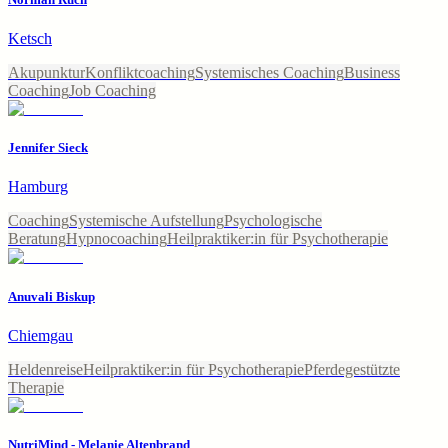
Ketsch
Akupunktur
Konfliktcoaching
Systemisches Coaching
Business
Coaching
Job Coaching
Jennifer Sieck
Hamburg
Coaching
Systemische Aufstellung
Psychologische
Beratung
Hypnocoaching
Heilpraktiker:in für Psychotherapie
Anuvali Biskup
Chiemgau
Heldenreise
Heilpraktiker:in für Psychotherapie
Pferdegestützte
Therapie
NutriMind - Melanie Altenbrand