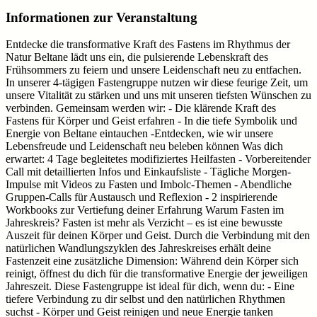
Informationen zur Veranstaltung
Entdecke die transformative Kraft des Fastens im Rhythmus der
Natur Beltane lädt uns ein, die pulsierende Lebenskraft des
Frühsommers zu feiern und unsere Leidenschaft neu zu entfachen.
In unserer 4-tägigen Fastengruppe nutzen wir diese feurige Zeit, um
unsere Vitalität zu stärken und uns mit unseren tiefsten Wünschen zu
verbinden. Gemeinsam werden wir: - Die klärende Kraft des
Fastens für Körper und Geist erfahren - In die tiefe Symbolik und
Energie von Beltane eintauchen -Entdecken, wie wir unsere
Lebensfreude und Leidenschaft neu beleben können Was dich
erwartet: 4 Tage begleitetes modifiziertes Heilfasten - Vorbereitender
Call mit detaillierten Infos und Einkaufsliste - Tägliche Morgen-
Impulse mit Videos zu Fasten und Imbolc-Themen - Abendliche
Gruppen-Calls für Austausch und Reflexion - 2 inspirierende
Workbooks zur Vertiefung deiner Erfahrung Warum Fasten im
Jahreskreis? Fasten ist mehr als Verzicht – es ist eine bewusste
Auszeit für deinen Körper und Geist. Durch die Verbindung mit den
natürlichen Wandlungszyklen des Jahreskreises erhält deine
Fastenzeit eine zusätzliche Dimension: Während dein Körper sich
reinigt, öffnest du dich für die transformative Energie der jeweiligen
Jahreszeit. Diese Fastengruppe ist ideal für dich, wenn du: - Eine
tiefere Verbindung zu dir selbst und den natürlichen Rhythmen
suchst - Körper und Geist reinigen und neue Energie tanken