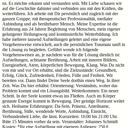
ist. Es möchte erkannt und verstanden sein. Mit Liebe schauen wir
auf die Geschichte dahinter und verbinden uns mit den Kräften, die
weiterführen. Ich arbeite mit Dir persönlich und zugleich mit der
ganzen Gruppe, mit therapeutischer Professionalität, medialer
Anbindung und als berührbarer Mensch. Meine Expertise ist die
Erfahrung aus 24 Jahren Begleitung von Menschen, mein eigener
gelungener Heilungsweg und kontinuierliche Weiterbildung. Ich
habe mehrere tausend Aufstellungen geleitet und eine eigene
Vorgehensweise entwickelt, auch die persönlichen Traumata sanft in
die Lösung zu begleiten. Geführt wende ich folgende
Vorgehensweisen an, je nachdem was für die Lösung dienlich ist:
Aufstellungen, achtsame Berührung, Arbeit mit inneren Bildern,
Energiearbeit, Atem, körperlichen Bewegung, Klang. Was Du nicht
von mir und vor Ort erhältst, sind die Zielzustände: Gesundheit,
Erfolg, Glück, Zufriedenheit, Frieden, Fülle und Freiheit. Wir
bereiten vor. Dann findet Deine Seele dorthin einen Weg. In ihrer
Zeit. Was Du hier erhältst: Orientierung: Verständnis, woher das
Problem kommt und ein Lösungsbild. Weiterkommen: Ein neuer
Schritt. In der Seele kommt etwas ins Fließen. Auch im Körper
gestaute Energie kommt in Bewegung. Der geistige Horizont weitet
sich. Heilsame Erfahrungen: Da-Sein. Präsenz, Anteilname,
Berührung, Stille, wendende Worte, Anbindung, Einsicht,
Verbundenheit Liebe, die lässt. Kurszeiten: 16:00 bis 21:00 Uhr.
Bitte 15 Minuten vorher da sein. Veranstalter: Johannes Schmidt
Kosten: *für eine Aufstellung mit eigenem Anliegen: 250 €