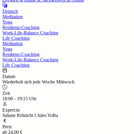
Deutsch
Meditation
Yoga
Resilienz-Coaching
Work-Life-Balance Coaching
Life Coaching
Meditation
Yoga
Resilienz-Coaching
Work-Life-Balance Coaching
Life Coaching
Datum
Wiederholt sich jede Woche Mittwoch
Zeit
18:00
-
19:15
Uhr
Expert:in
Juliane Röhricht I Jules YoBa
Preis
ab
24,00 €