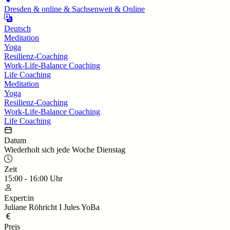
Dresden & online & Sachsenweit & Online
Deutsch
Meditation
Yoga
Resilienz-Coaching
Work-Life-Balance Coaching
Life Coaching
Meditation
Yoga
Resilienz-Coaching
Work-Life-Balance Coaching
Life Coaching
Datum
Wiederholt sich jede Woche Dienstag
Zeit
15:00
-
16:00
Uhr
Expert:in
Juliane Röhricht I Jules YoBa
Preis