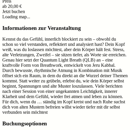
Preis
ab
20,00 €
Jetzt buchen
Loading map...
Informationen zur Veranstaltung
Kennst du das Gefühl, innerlich blockiert zu sein – obwohl du
schon so viel verstanden, reflektiert und analysiert hast? Dein Kopf
weiß, was du loslassen möchtest, aber dein Körper hält fest. Stress,
alte Verletzungen, Zweifel – sie sitzen tiefer, als Worte sie erreichen.
Genau hier setzt der Quantum Light Breath (QLB) an – eine
kraftvolle Form von Breathwork, entwickelt von Jeru Kabbal.
Durch bewusste, rhythmische Atmung in Kombination mit Musik
öffnet sich ein Raum, in dem du direkt an die Wurzel deiner Themen
kommst. Statt weiter zu grübeln, erlebst du, wie dein Körper selbst
beginnt, Spannungen und alte Muster loszulassen. Viele berichten
nach einer Session von einer ungekannten Leichtigkeit, innerer
Klarheit und dem Gefühl, wieder frei atmen und leben zu können.
Für dich, wenn du … ständig im Kopf kreist und nach Ruhe suchst
dich von alten Mustern befreien willst wieder tiefer mit dir selbst
verbunden sein möchtest
Buchungsoptionen