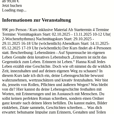
ab
99,00 €
Jetzt buchen
Loading map...
Informationen zur Veranstaltung
99€ pro Person / Kurs inklusive Material Ab Starttermin 4 Termine
Termine: Vormittagskurs Start: 02.10.2025 - 13.11.2025 10-12 Uhr(
2-Wochenrhythmus) Nachmittagskurs Start: 29.10.2025 -
29.11.2025 16-18 Uhr (wöchentlich) Abendkurs Start: 14.11.2025-
05.12.2025 17-19 Uhr (wöchentlich) Der Kurs findet ab 4 Personen
statt. Beschreibung: Lebenslinien - Auf Spurensuche im eigenen
Leben Gestalte dein kreatives Lebensbuch „Erinnern ist nicht das
Gegenstück zum Leben. Erinnern ist Leben.“ Hanna Krall Jedes
Leben erzählt eine Geschichte. Doch wie oft nimmst du dir wirklich
Zeit, innezuhalten und auf deinen eigenen Weg zu schauen? In
diesem Kurs lade ich dich ein, deine Lebensgeschichte bewusst
wahrzunehmen, wertzuschätzen und kreativ festzuhalten. Wer bist
du, jenseits von Rollen, Pflichten und äußeren Wegen? Was bleibt
von dir? Hier kannst du deine Lebensgeschichte festhalten mit
Worten, mit Erinnerungen und im Austausch mit Menschen. Du
sollst keinen perfekten Roman schreiben, sondern einen Ordner
ganz kreativ nach deinen Ideen befüllen. Du kannst malen, Bilder
einkleben, Zitate sammeln, Geschichten schreiben… Was dich
erwartet: behutsame Impulse zum Erinnern, Gestalten und Teilen