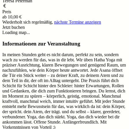
Teresa Peterman
Preis
ab
10,00 €
Wiederholt sich regelmäßig,
nächste Termine anzeigen
Jetzt buchen
Loading map...
Informationen zur Veranstaltung
In meinen Stunden geht es nicht darum, perfekt zu sein, sondern
wach zu werden für das, was in dir lebt. Wir üben Hatha Yoga mit
präziser Ausrichtung, klaren Bewegungen und genügend Raum, um
nachzufühlen, wie dein Körper heute antwortet. Jede Asana öffnet
die Tür ein Stück weiter – zu deiner Kraft, zu deinem Atem und zu
dem Teil in dir, der oft im Alltag untergeht. Die Praxis führt dich
Schicht für Schicht hinter den Schleier: hinter Erwartungen, Rollen
und Gedanken, die dich zum Funktionieren bringen. Du lernst, dich
im Moment zu spüren – körperlich, geistig, emotional. Manchmal
kraftvoll, manchmal weich, immer intuitiv geführt. Mit jeder Stunde
entsteht mehr Bewusstsein für das, was wirklich da ist: dein Körper,
der spricht. dein Atem, der trägt. und du selbst – klarer, geerdeter,
verbundener. Yoga, das dich stärkt. Yoga, das dich wieder bei dir
ankommen lässt. Offene Stunde. Anfängerfreundlich. Mit
Vorkenntnissen von Vorteil ;)