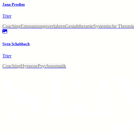
Jana Prodius
Trier
Coaching
Entspannungsverfahren
Gestalttherapie
Systemische Therapi
Sven Schabbach
Trier
Coaching
Hypnose
Psychosomatik