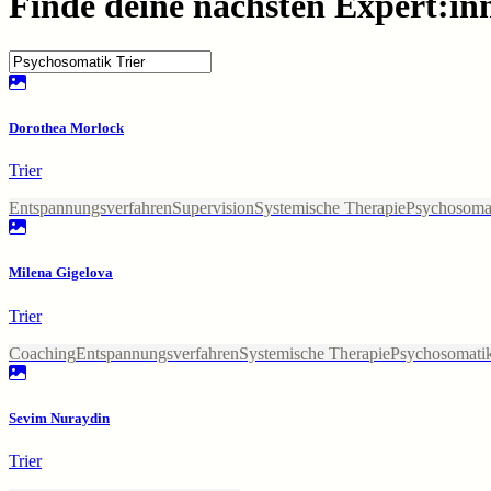
Finde deine nächsten Expert:in
Dorothea Morlock
Trier
Entspannungsverfahren
Supervision
Systemische Therapie
Psychosoma
Milena Gigelova
Trier
Coaching
Entspannungsverfahren
Systemische Therapie
Psychosomati
Sevim Nuraydin
Trier