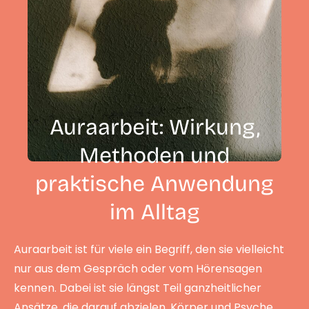
Auraarbeit: Wirkung,
Methoden und
praktische Anwendung
im Alltag
Auraarbeit ist für viele ein Begriff, den sie vielleicht
nur aus dem Gespräch oder vom Hörensagen
kennen. Dabei ist sie längst Teil ganzheitlicher
Ansätze, die darauf abzielen, Körper und Psyche