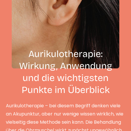
Aurikulotherapie:
Wirkung, Anwendung
und die wichtigsten
Punkte im Überblick
Aurikulotherapie – bei diesem Begriff denken viele
an Akupunktur, aber nur wenige wissen wirklich, wie
vielseitig diese Methode sein kann. Die Behandlung
über die Ohrmuschel wirkt zunächst ungewöhnlich,