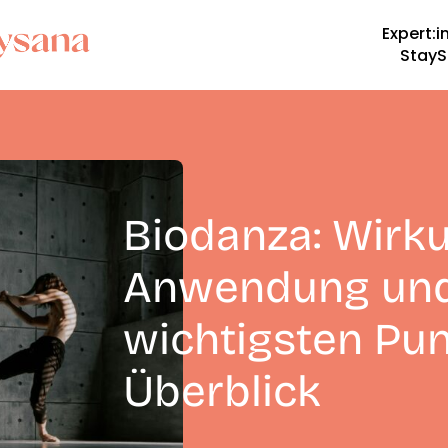
Expert:i
StayS
Biodanza: Wirku
Anwendung und
wichtigsten Pu
Überblick