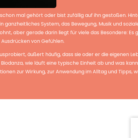
f schon mal gehört oder bist zufällig auf ihn gestoßen. H
 ein ganzheitliches System, das Bewegung, Musik und sozi
ohnt, aber gerade darin liegt für viele das Besondere: Es
 Ausdrücken von Gefühlen.
usprobiert, äußert häufig, dass sie oder er die eigenen 
Biodanza, wie läuft eine typische Einheit ab und was kann
tionen zur Wirkung, zur Anwendung im Alltag und Tipps, wie