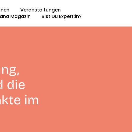
nnen
Veranstaltungen
ana Magazin​
Bist Du Expert:in?
ng,
 die
nkte im