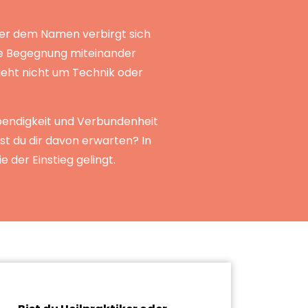
inter dem Namen verbirgt sich
ale Begegnung miteinander
 geht nicht um Technik oder
Lebendigkeit und Verbundenheit
st du dir davon erwarten? In
 der Einstieg gelingt.