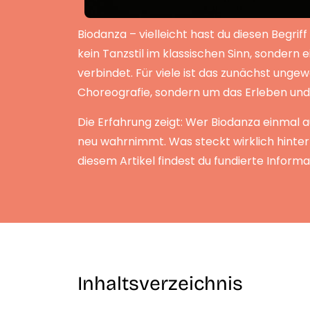
Biodanza – vielleicht hast du diesen Begrif
kein Tanzstil im klassischen Sinn, sondern
verbindet. Für viele ist das zunächst ungew
Choreografie, sondern um das Erleben und
Die Erfahrung zeigt: Wer Biodanza einmal a
neu wahrnimmt. Was steckt wirklich hinter 
diesem Artikel findest du fundierte Informa
Inhaltsverzeichnis