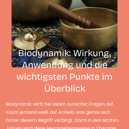
Biodynamik: Wirkung,
Anwendung und die
wichtigsten Punkte im
Überblick
Biodynamik wirft bei vielen zunächst Fragen auf.
Kaum jemand weiß auf Anhieb, was genau sich
hinter diesem Begriff verbirgt. Doch in den letzten
Jahren wird diese Herangehensweise in Therapie,