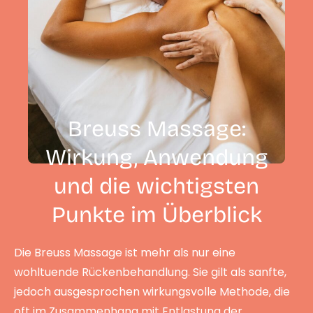
Breuss Massage:
Wirkung, Anwendung
und die wichtigsten
Punkte im Überblick
Die Breuss Massage ist mehr als nur eine
wohltuende Rückenbehandlung. Sie gilt als sanfte,
jedoch ausgesprochen wirkungsvolle Methode, die
oft im Zusammenhang mit Entlastung der