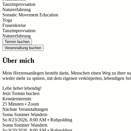
Tanzimprovsation
Naturerfahrung
Somatic Movement Education
Yoga
Frauenkreise
Tanzimprovsation
Naturerfahrung
Termin buchen
Veranstaltung buchen
Über mich
Mein Herzensanliegen besteht darin, Menschen einen Weg zu ihrer na
wieder mehr zu spüren, mit dem eigenen verkörperten, lebendigen S
Lebe lieber lebendig!
Jetzt Termin buchen
Kennlerntermin
25
Minuten
• Zoom
Nächste Veranstaltungen
Soma Sommer Wandern
So
8/23/2026, 8:00 AM
• Ruhpolding
Soma Sommer Wandern
So
9/20/2026, 8:00 AM
• Ruhpolding