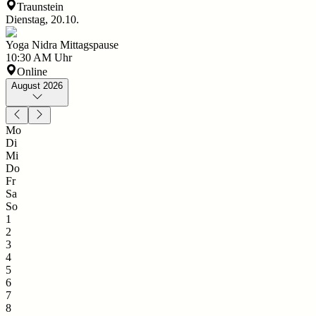
Traunstein
Dienstag, 20.10.
Yoga Nidra Mittagspause
10:30 AM
Uhr
Online
August 2026
Mo
Di
Mi
Do
Fr
Sa
So
1
2
3
4
5
6
7
8