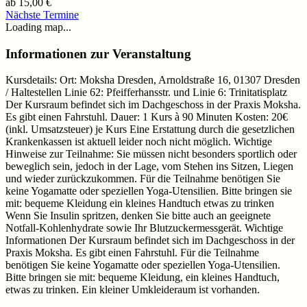
ab
15,00 €
Nächste Termine
Loading map...
Informationen zur Veranstaltung
Kursdetails: Ort: Moksha Dresden, Arnoldstraße 16, 01307 Dresden
/ Haltestellen Linie 62: Pfeifferhansstr. und Linie 6: Trinitatisplatz
Der Kursraum befindet sich im Dachgeschoss in der Praxis Moksha.
Es gibt einen Fahrstuhl. Dauer: 1 Kurs à 90 Minuten Kosten: 20€
(inkl. Umsatzsteuer) je Kurs Eine Erstattung durch die gesetzlichen
Krankenkassen ist aktuell leider noch nicht möglich. Wichtige
Hinweise zur Teilnahme: Sie müssen nicht besonders sportlich oder
beweglich sein, jedoch in der Lage, vom Stehen ins Sitzen, Liegen
und wieder zurückzukommen. Für die Teilnahme benötigen Sie
keine Yogamatte oder speziellen Yoga-Utensilien. Bitte bringen sie
mit: bequeme Kleidung ein kleines Handtuch etwas zu trinken
Wenn Sie Insulin spritzen, denken Sie bitte auch an geeignete
Notfall-Kohlenhydrate sowie Ihr Blutzuckermessgerät. Wichtige
Informationen Der Kursraum befindet sich im Dachgeschoss in der
Praxis Moksha. Es gibt einen Fahrstuhl. Für die Teilnahme
benötigen Sie keine Yogamatte oder speziellen Yoga-Utensilien.
Bitte bringen sie mit: bequeme Kleidung, ein kleines Handtuch,
etwas zu trinken. Ein kleiner Umkleideraum ist vorhanden.