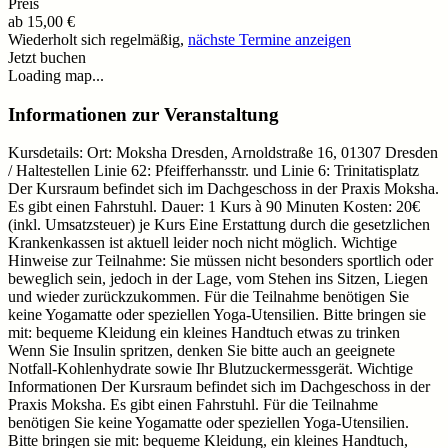
Preis
ab
15,00 €
Wiederholt sich regelmäßig,
nächste Termine anzeigen
Jetzt buchen
Loading map...
Informationen zur Veranstaltung
Kursdetails: Ort: Moksha Dresden, Arnoldstraße 16, 01307 Dresden
/ Haltestellen Linie 62: Pfeifferhansstr. und Linie 6: Trinitatisplatz
Der Kursraum befindet sich im Dachgeschoss in der Praxis Moksha.
Es gibt einen Fahrstuhl. Dauer: 1 Kurs à 90 Minuten Kosten: 20€
(inkl. Umsatzsteuer) je Kurs Eine Erstattung durch die gesetzlichen
Krankenkassen ist aktuell leider noch nicht möglich. Wichtige
Hinweise zur Teilnahme: Sie müssen nicht besonders sportlich oder
beweglich sein, jedoch in der Lage, vom Stehen ins Sitzen, Liegen
und wieder zurückzukommen. Für die Teilnahme benötigen Sie
keine Yogamatte oder speziellen Yoga-Utensilien. Bitte bringen sie
mit: bequeme Kleidung ein kleines Handtuch etwas zu trinken
Wenn Sie Insulin spritzen, denken Sie bitte auch an geeignete
Notfall-Kohlenhydrate sowie Ihr Blutzuckermessgerät. Wichtige
Informationen Der Kursraum befindet sich im Dachgeschoss in der
Praxis Moksha. Es gibt einen Fahrstuhl. Für die Teilnahme
benötigen Sie keine Yogamatte oder speziellen Yoga-Utensilien.
Bitte bringen sie mit: bequeme Kleidung, ein kleines Handtuch,