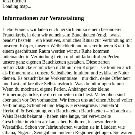
Jetzt buchen
Loading map...
Informationen zur Veranstaltung
Liebe Frauen, wir laden euch herzlich ein zu einem besonderen
Frauenkreis, in dem wir gemeinsam Bauchketten (engl. „waist
beads“) basteln – ein kreatives, sinnliches Ritual zur Verbindung mit
unserem Körper, unserer Weiblichkeit und unserer inneren Kraft. In
einem geschützten Raum werden wir zur Ruhe kommen,
miteinander in Verbindung treten und mit farbenfrohen Perlen
unsere ganz eigenen Bauchketten gestalten. Diese zarten
Schmuckstücke schmücken nicht nur den Körper – sie können auch
als Erinnerung an unsere Selbstliebe, Intuition und zyklische Natur
dienen. Es braucht keine Vorkenntnisse – nur dich, deine Offenheit
und Lust auf kreative Selbstausdruck. Was du mitbringen kannst:
Wenn du möchtest, eigene Perlen, Anhänger oder kleine
Erinnerungsstücke, die du einarbeiten möchtest. Materialien sind
aber auch vor Ort vorhanden. Wir freuen uns auf einen Abend voller
Verbindung, Schönheit und Magie. Herzensgrüße, Daniela 💫
Herkunft & Bedeutung von Bauchketten Bauchketten – oft auch als
Waist Beads bekannt – haben eine lange, tief verwurzelte
Geschichte in vielen afrikanischen Kulturen, insbesondere in
Westafrika. Schon vor Jahrhunderten wurden sie in Ländern wie
Ghana, Nigeria, Senegal und anderen Regionen getragen. Sie waren