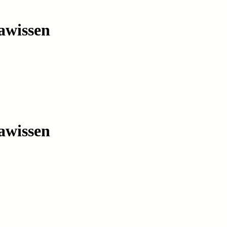
awissen
awissen