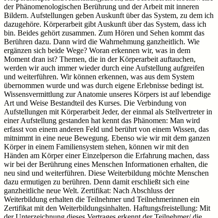
der Phänomenologischen Berührung und der Arbeit mit inneren
Bildern. Aufstellungen geben Auskunft über das System, zu dem ich
dazugehöre. Körperarbeit gibt Auskunft über das System, dass ich
bin. Beides gehört zusammen. Zum Hören und Sehen kommt das
Berühren dazu. Dann wird die Wahrnehmung ganzheitlich. Wie
ergänzen sich beide Wege? Woran erkennen wir, was in dem
Moment dran ist? Themen, die in der Körperarbeit auftauchen,
werden wir auch immer wieder durch eine Aufstellung aufgreifen
und weiterführen. Wir können erkennen, was aus dem System
übernommen wurde und was durch eigene Erlebnisse bedingt ist.
Wissensvermittlung zur Anatomie unseres Körpers ist auf lebendige
Art und Weise Bestandteil des Kurses. Die Verbindung von
Aufstellungen mit Körperarbeit Jeder, der einmal als Stellvertreter in
einer Aufstellung gestanden hat kennt das Phänomen: Man wird
erfasst von einem anderen Feld und berührt von einem Wissen, das
mitnimmt in eine neue Bewegung. Ebenso wie wir mit dem ganzen
Körper in einem Familiensystem stehen, können wir mit den
Händen am Körper einer Einzelperson die Erfahrung machen, dass
wir bei der Berührung eines Menschen Informationen erhalten, die
neu sind und weiterführen. Diese Weiterbildung möchte Menschen
dazu ermutigen zu berühren. Denn damit erschließt sich eine
ganzheitliche neue Welt. Zertifikat: Nach Abschluss der
Weiterbildung erhalten die Teilnehmer und Teilnehmerinnen ein
Zertifikat mit den Weiterbildungsinhalten. Haftungsfreistellung: Mit
der Unterzeichnung dieses Vertrages erkennt der Teilnehmer/ die