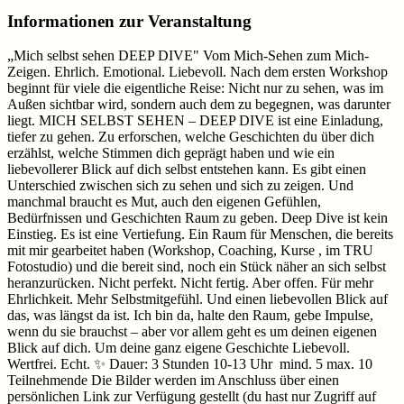
Informationen zur Veranstaltung
„Mich selbst sehen DEEP DIVE" Vom Mich-Sehen zum Mich-
Zeigen. Ehrlich. Emotional. Liebevoll. Nach dem ersten Workshop
beginnt für viele die eigentliche Reise: Nicht nur zu sehen, was im
Außen sichtbar wird, sondern auch dem zu begegnen, was darunter
liegt. MICH SELBST SEHEN – DEEP DIVE ist eine Einladung,
tiefer zu gehen. Zu erforschen, welche Geschichten du über dich
erzählst, welche Stimmen dich geprägt haben und wie ein
liebevollerer Blick auf dich selbst entstehen kann. Es gibt einen
Unterschied zwischen sich zu sehen und sich zu zeigen. Und
manchmal braucht es Mut, auch den eigenen Gefühlen,
Bedürfnissen und Geschichten Raum zu geben. Deep Dive ist kein
Einstieg. Es ist eine Vertiefung. Ein Raum für Menschen, die bereits
mit mir gearbeitet haben (Workshop, Coaching, Kurse , im TRU
Fotostudio) und die bereit sind, noch ein Stück näher an sich selbst
heranzurücken. Nicht perfekt. Nicht fertig. Aber offen. Für mehr
Ehrlichkeit. Mehr Selbstmitgefühl. Und einen liebevollen Blick auf
das, was längst da ist. Ich bin da, halte den Raum, gebe Impulse,
wenn du sie brauchst – aber vor allem geht es um deinen eigenen
Blick auf dich. Um deine ganz eigene Geschichte Liebevoll.
Wertfrei. Echt. ✨ Dauer: 3 Stunden 10-13 Uhr mind. 5 max. 10
Teilnehmende Die Bilder werden im Anschluss über einen
persönlichen Link zur Verfügung gestellt (du hast nur Zugriff auf