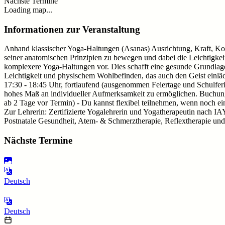
Nächste Termine
Loading map...
Informationen zur Veranstaltung
Anhand klassischer Yoga-Haltungen (Asanas) Ausrichtung, Kraft, Ko
seiner anatomischen Prinzipien zu bewegen und dabei die Leichtigkei
komplexere Yoga-Haltungen vor. Dies schafft eine gesunde Grundlag
Leichtigkeit und physischem Wohlbefinden, das auch den Geist einlädt
17:30 - 18:45 Uhr, fortlaufend (ausgenommen Feiertage und Schulfer
hohes Maß an individueller Aufmerksamkeit zu ermöglichen. Buchungsop
ab 2 Tage vor Termin) - Du kannst flexibel teilnehmen, wenn noch ein
Zur Lehrerin: Zertifizierte Yogalehrerin und Yogatherapeutin nach IA
Postnatale Gesundheit, Atem- & Schmerztherapie, Reflextherapie und
Nächste Termine
Deutsch
Deutsch