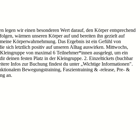
en legen wir einen besonderen Wert darauf, den Körper entsprechend
olgen, wärmen unseren Körper auf und bereiten ihn gezielt auf
gemeine Körperwahrnehmung. Das Ergebnis ist ein Gefühl von
e sich letztlich positiv auf unseren Alltag auswirken. Mittwochs,
e Kleingruppe von maximal 6 Teilnehmer*innen ausgelegt, um ein
 deinen festen Platz in der Kleingruppe. 2. Einzeltickets (buchbar
eitere Infos zur Buchung findest du unter „Wichtige Informationen".
unktionalem Bewegungstraining, Faszientraining & -release, Pre- &
ng an.