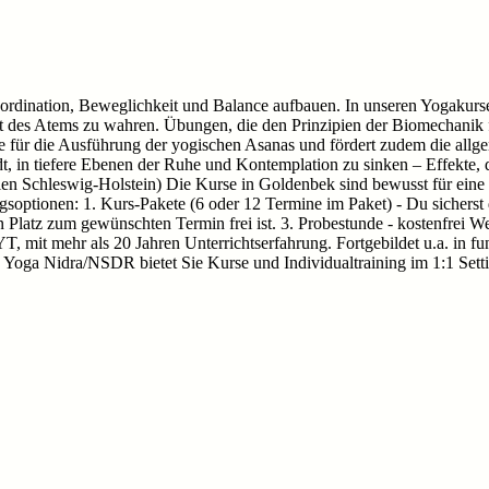
ordination, Beweglichkeit und Balance aufbauen. In unseren Yogakurs
t des Atems zu wahren. Übungen, die den Prinzipien der Biomechanik f
e für die Ausführung der yogischen Asanas und fördert zudem die all
, in tiefere Ebenen der Ruhe und Kontemplation zu sinken – Effekte, di
ien Schleswig-Holstein) Die Kurse in Goldenbek sind bewusst für ein
tionen: 1. Kurs-Pakete (6 oder 12 Termine im Paket) - Du sicherst dir
 Platz zum gewünschten Termin frei ist. 3. Probestunde - kostenfrei W
YT, mit mehr als 20 Jahren Unterrichtserfahrung. Fortgebildet u.a. in f
 Yoga Nidra/NSDR bietet Sie Kurse und Individualtraining im 1:1 Setti