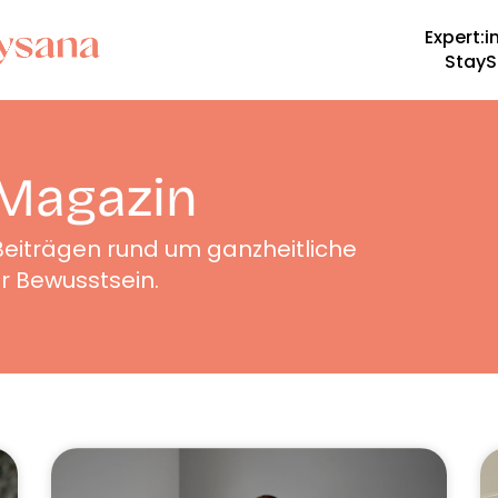
Expert:i
StayS
Magazin
 Beiträgen rund um ganzheitliche
hr Bewusstsein.