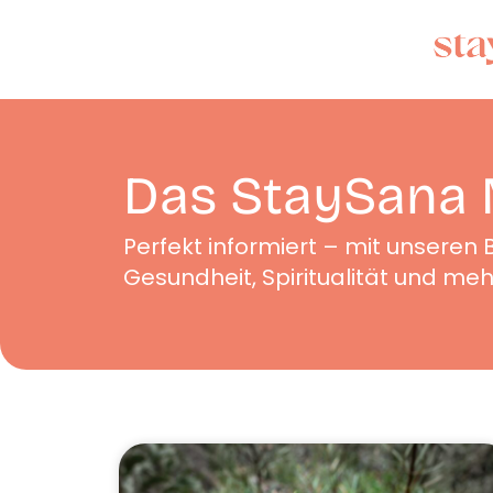
Das StaySana 
Perfekt informiert – mit unseren
Gesundheit, Spiritualität und me