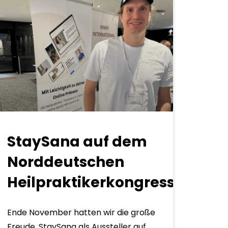
StaySana auf dem
Norddeutschen
Heilpraktikerkongress
Ende November hatten wir die große
Freude, StaySana als Aussteller auf