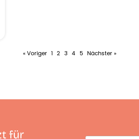
« Voriger
1
2
3
4
5
Nächster »
t für