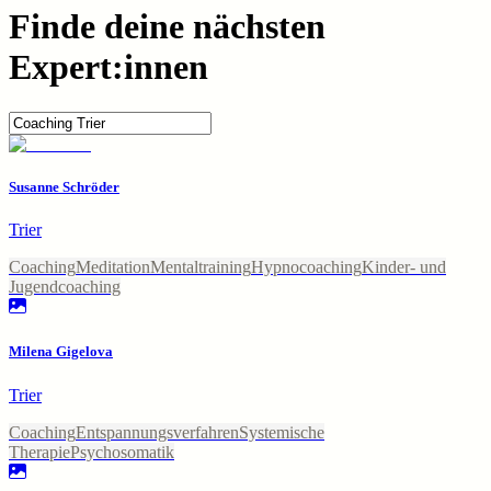
Finde deine nächsten
Expert:innen
Susanne Schröder
Trier
Coaching
Meditation
Mentaltraining
Hypnocoaching
Kinder- und
Jugendcoaching
Milena Gigelova
Trier
Coaching
Entspannungsverfahren
Systemische
Therapie
Psychosomatik