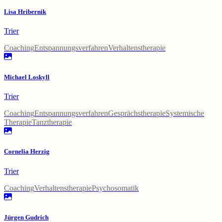
Lisa Hribernik
Trier
Coaching
Entspannungsverfahren
Verhaltenstherapie
Michael Loskyll
Trier
Coaching
Entspannungsverfahren
Gesprächstherapie
Systemische
Therapie
Tanztherapie
Cornelia Herzig
Trier
Coaching
Verhaltenstherapie
Psychosomatik
Jürgen Gudrich