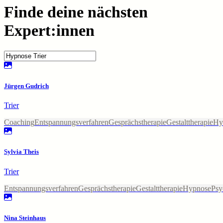
Finde deine nächsten
Expert:innen
Jürgen Gudrich
Trier
Coaching
Entspannungsverfahren
Gesprächstherapie
Gestalttherapie
Hy
Sylvia Theis
Trier
Entspannungsverfahren
Gesprächstherapie
Gestalttherapie
Hypnose
Psy
Nina Steinhaus