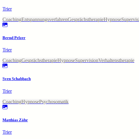
Trier
Coaching
Entspannungsverfahren
Gesprächstherapie
Hypnose
Supervis
Bernd Pelzer
Trier
Coaching
Gesprächstherapie
Hypnose
Supervision
Verhaltenstherapie
Sven Schabbach
Trier
Coaching
Hypnose
Psychosomatik
Matthias Zähr
Trier